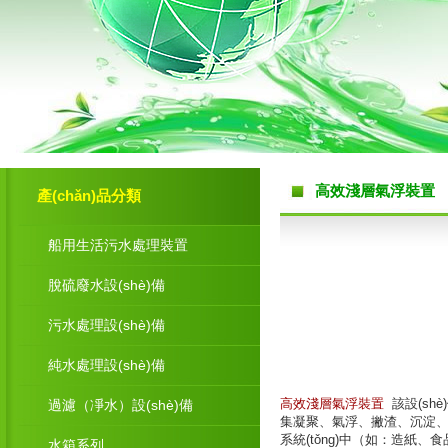
高效淺層氣浮裝置
產(chǎn)品分類
船用生活污水處理裝置
脫硫廢水設(shè)備
污水處理設(shè)備
純水處理設(shè)備
高效淺層氣浮裝置
該設(sh
過濾（凈水）設(shè)備
集凝聚、氣浮、撇渣、沉淀
系統(tǒng)中（如：造紙、食品
水箱系列