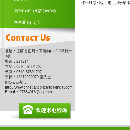
纖維維修回收；也可用于給水上
循環(huán)水設(shè)備
多效蒸發(fā)器
地址：江蘇省宜興市高塍鎮(zhèn)賦村街
3號
郵編：214214
電話：0510-87891797
傳真：0510-87891797
手機：13812568079 童先生
網(wǎng)址：
http://www.christianconcertcalendar.com
E-mail：
27634018@qq.com