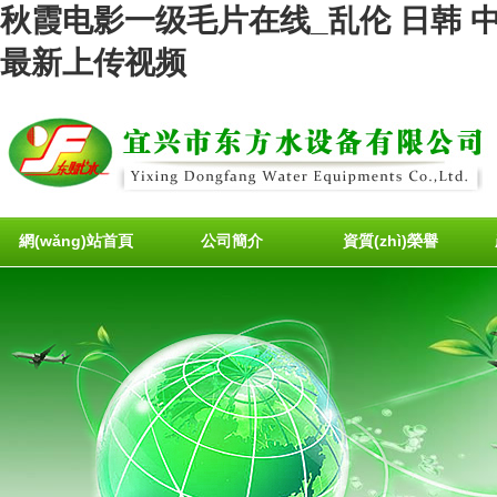
秋霞电影一级毛片在线_乱伦 日韩 
最新上传视频
網(wǎng)站首頁
公司簡介
資質(zhì)榮譽